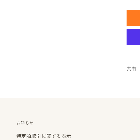
量
を
減
ら
す
共有
お知らせ
特定商取引に関する表示