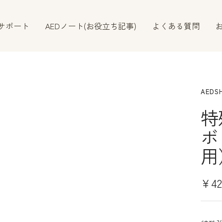
サポート
AEDノート(お役立ち記事)
よくある質問
）
AEDS
特
ボ
用
セ
¥42
ー
ル