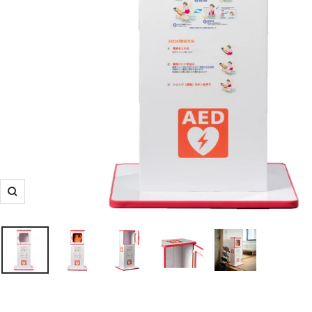
ズ
ー
ム
イ
ン