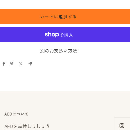
量
を
カートに追加する
増
や
す
別のお支払い方法
AEDについて
AEDを点検しましょう