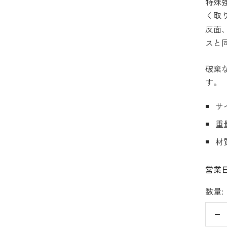
特殊
く取
価
反面
格
スと
破棄
す。
サ
重
材
営業
数量:
数