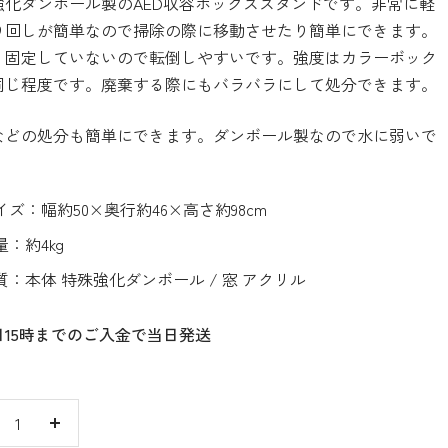
強化ダンボール製のAED収容ボックススタンドです。非常に軽
り回しが簡単なので掃除の際に移動させたり簡単にできます。
、固定していないので転倒しやすいです。強度はカラーボック
同じ程度です。廃棄する際にもバラバラにして処分できます。
などの処分も簡単にできます。ダンボール製なので水に弱いで
イズ：幅約50×奥行約46×高さ約98cm
量：約4kg
質：本体 特殊強化ダンボール / 窓 アクリル
日15時までのご入金で当日発送
数