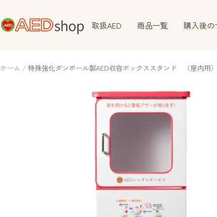
コ
ン
AEDshop
取扱AED
商品一覧
購入後の
テ
ン
ツ
ホーム
特殊強化ダンボール製AED収容ボックススタンド （屋内用
へ
ス
キ
ッ
プ